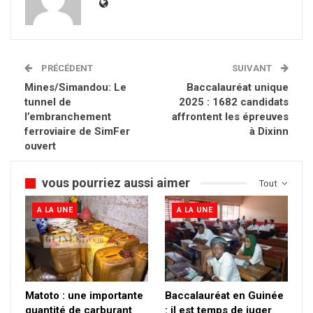
PRÉCÉDENT
SUIVANT
Mines/Simandou: Le
Baccalauréat unique
tunnel de
2025 : 1682 candidats
l’embranchement
affrontent les épreuves
ferroviaire de SimFer
à Dixinn
ouvert
vous pourriez aussi aimer
Tout
A LA UNE
A LA UNE
Matoto : une importante
Baccalauréat en Guinée
quantité de carburant
: il est temps de juger