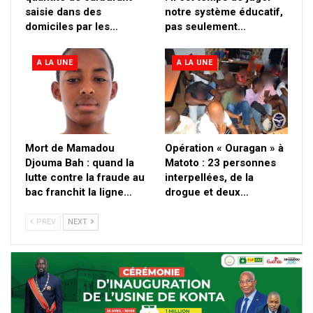
saisie dans des
notre système éducatif,
domiciles par les…
pas seulement…
A LA UNE
A LA UNE
Mort de Mamadou
Opération « Ouragan » à
Djouma Bah : quand la
Matoto : 23 personnes
lutte contre la fraude au
interpellées, de la
bac franchit la ligne…
drogue et deux…
PREV
NEXT