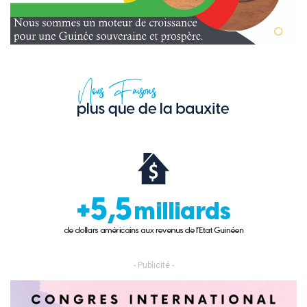
- Publicité -