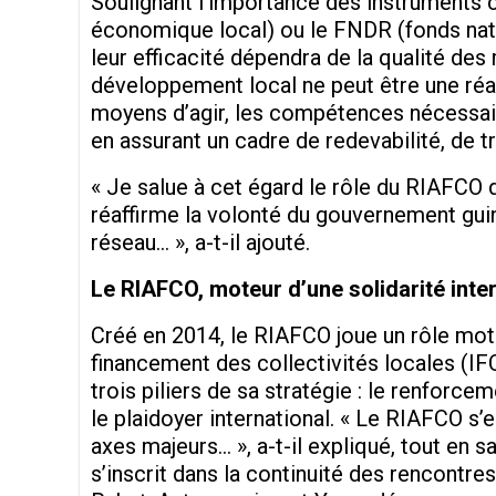
Soulignant l’importance des instrument
économique local) ou le FNDR (fonds nati
leur efficacité dépendra de la qualité des
développement local ne peut être une réal
moyens d’agir, les compétences nécessair
en assurant un cadre de redevabilité, de 
« Je salue à cet égard le rôle du RIAFCO
réaffirme la volonté du gouvernement gui
réseau… », a-t-il ajouté.
Le RIAFCO, moteur d’une solidarité inter
Créé en 2014, le RIAFCO joue un rôle mo
financement des collectivités locales (IFC
trois piliers de sa stratégie : le renforce
le plaidoyer international. « Le RIAFCO s’e
axes majeurs… », a-t-il expliqué, tout en s
s’inscrit dans la continuité des rencontr