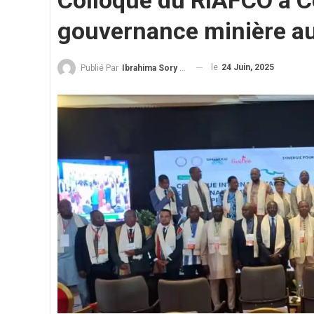
Colloque du RIAFCO à Co
gouvernance minière au
le
24 Juin, 2025
Publié Par
Ibrahima Sory Diallo