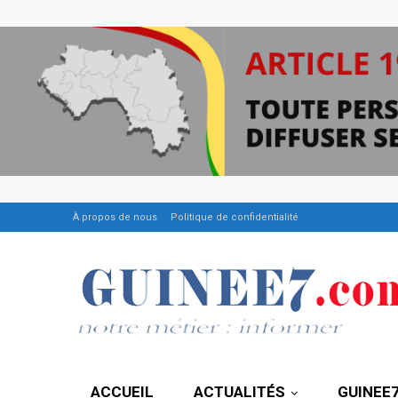
À propos de nous
Politique de confidentialité
ACCUEIL
ACTUALITÉS
GUINEE