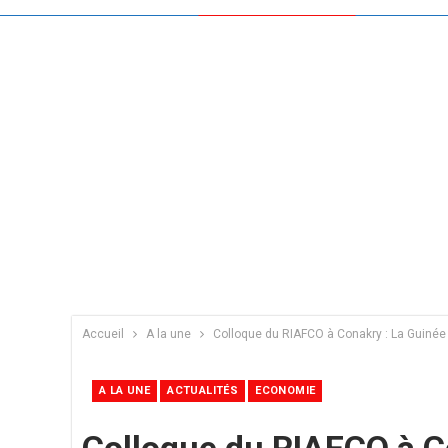
Accueil
A la une
Colloque du RIAFCO à Conakry : La Guinée
A LA UNE
ACTUALITÉS
ECONOMIE