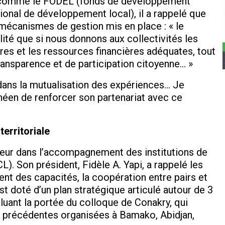
s comme le FODEL (fonds de développement
onal de développement local), il a rappelé que
 mécanismes de gestion mis en place : « le
ité que si nous donnons aux collectivités les
es et les ressources financières adéquates, tout
transparence et de participation citoyenne… »
 dans la mutualisation des expériences… Je
néen de renforcer son partenariat avec ce
territoriale
teur dans l’accompagnement des institutions de
L). Son président, Fidèle A. Yapi, a rappelé les
ment des capacités, la coopération entre pairs et
st doté d’un plan stratégique articulé autour de 3
aluant la portée du colloque de Conakry, qui
es précédentes organisées à Bamako, Abidjan,