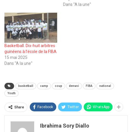
Dans "A la une"
Basketball. Dix-huit arbitres
guinéens à l’école de la FIBA
15 mai 2025
Dans "A la une"
basketball
camp
coup
denvoi
FIBA
national
Youth
Facebook
Twitter
WhatsApp
Share
Ibrahima Sory Diallo