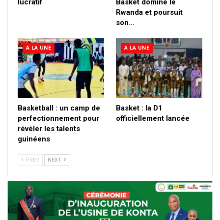
lucratif
Basket domine le
Rwanda et poursuit
son…
A LA UNE
A LA UNE
Basketball : un camp de
Basket : la D1
perfectionnement pour
officiellement lancée
révéler les talents
guinéens
PREV
NEXT