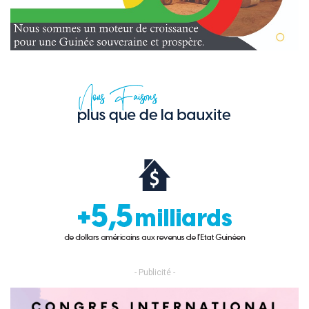
- Publicité -