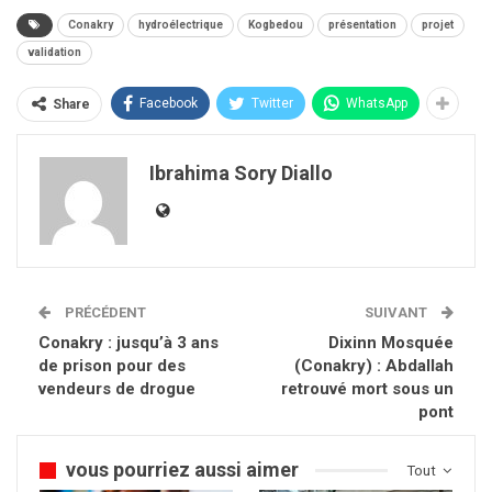
Conakry
hydroélectrique
Kogbedou
présentation
projet
validation
Facebook
Twitter
WhatsApp
Share
Ibrahima Sory Diallo
PRÉCÉDENT
SUIVANT
Conakry : jusqu’à 3 ans
Dixinn Mosquée
de prison pour des
(Conakry) : Abdallah
vendeurs de drogue
retrouvé mort sous un
pont
vous pourriez aussi aimer
Tout