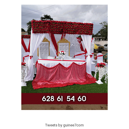
Tweets by guinee7com