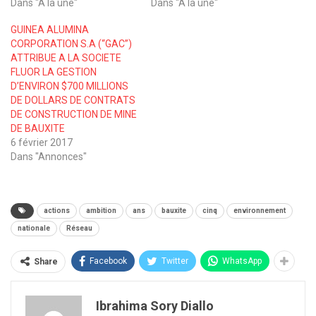
Dans "A la une"
Dans "A la une"
GUINEA ALUMINA
CORPORATION S.A (“GAC”)
ATTRIBUE A LA SOCIETE
FLUOR LA GESTION
D’ENVIRON $700 MILLIONS
DE DOLLARS DE CONTRATS
DE CONSTRUCTION DE MINE
DE BAUXITE
6 février 2017
Dans "Annonces"
actions
ambition
ans
bauxite
cinq
environnement
nationale
Réseau
Facebook
Twitter
WhatsApp
Share
Ibrahima Sory Diallo