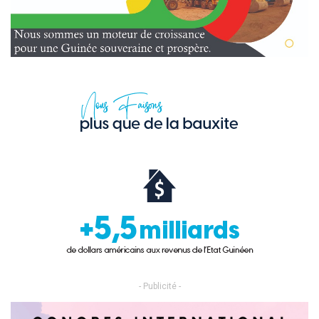
- Publicité -