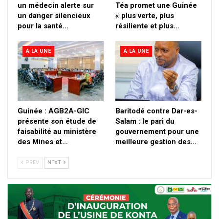
un médecin alerte sur
Téa promet une Guinée
un danger silencieux
« plus verte, plus
pour la santé…
résiliente et plus…
A LA UNE
A LA UNE
Guinée : AGB2A-GIC
Baritodé contre Dar-es-
présente son étude de
Salam : le pari du
faisabilité au ministère
gouvernement pour une
des Mines et…
meilleure gestion des…
PREV
NEXT