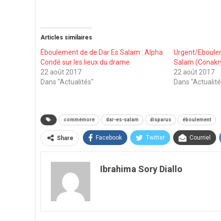
Articles similaires
Éboulement de de Dar Es Salam : Alpha
Urgent/Eboule
Condé sur les lieux du drame
Salam (Conakry) 
22 août 2017
22 août 2017
Dans "Actualités"
Dans "Actualité
commémore
dar-es-salam
disparus
éboulement
Facebook
Twitter
Courriel
Share
Ibrahima Sory Diallo