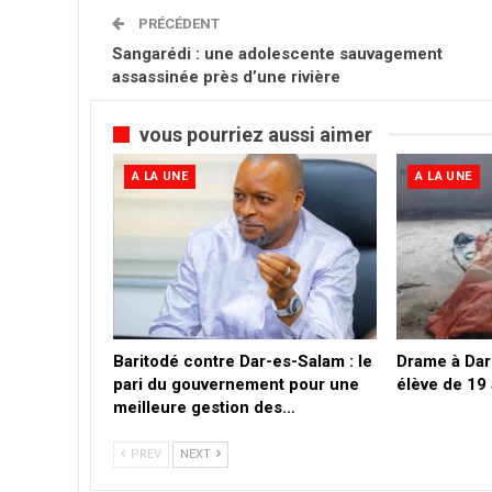
PRÉCÉDENT
Sangarédi : une adolescente sauvagement
assassinée près d’une rivière
vous pourriez aussi aimer
A LA UNE
A LA UNE
Baritodé contre Dar-es-Salam : le
Drame à Dar
pari du gouvernement pour une
élève de 19
meilleure gestion des…
PREV
NEXT