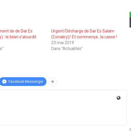
ment de de Dar Es
Urgent/Décharge de Dar Es Salam
: le bilan s’alourdit
(Conakry)/ Et commença…la casse !
23 mai 2019
s"
Dans "Actualités"
Facebook Messenger