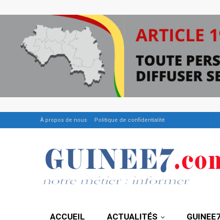
À propos de nous
Politique de confidentialité
ACCUEIL
ACTUALITÉS
GUINEE