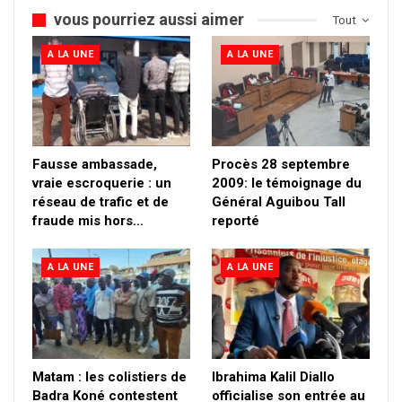
vous pourriez aussi aimer
Tout
A LA UNE
A LA UNE
Fausse ambassade,
Procès 28 septembre
vraie escroquerie : un
2009: le témoignage du
réseau de trafic et de
Général Aguibou Tall
fraude mis hors…
reporté
A LA UNE
A LA UNE
Matam : les colistiers de
Ibrahima Kalil Diallo
Badra Koné contestent
officialise son entrée au