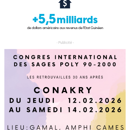
- Publicité -