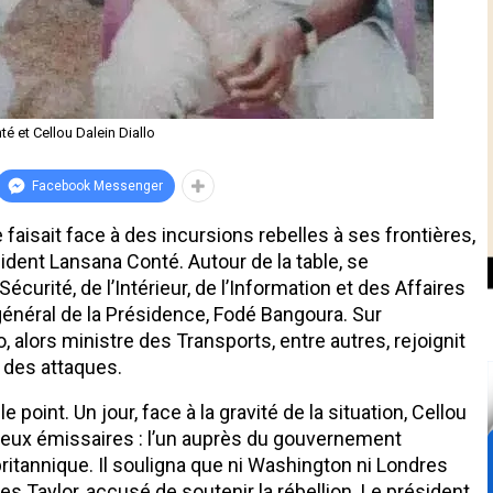
é et Cellou Dalein Diallo
Facebook Messenger
faisait face à des incursions rebelles à ses frontières,
sident Lansana Conté. Autour de la table, se
écurité, de l’Intérieur, de l’Information et des Affaires
général de la Présidence, Fodé Bangoura. Sur
lo, alors ministre des Transports, entre autres, rejoignit
n des attaques.
 point. Un jour, face à la gravité de la situation, Cellou
deux émissaires : l’un auprès du gouvernement
ritannique. Il souligna que ni Washington ni Londres
s Taylor, accusé de soutenir la rébellion. Le président