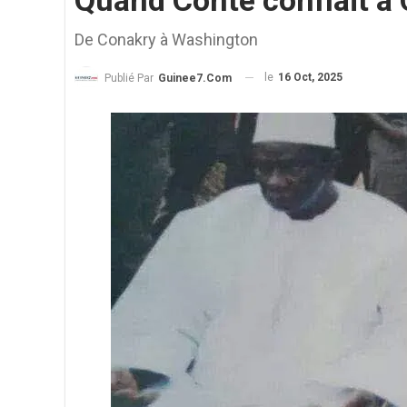
Quand Conté confiait à 
De Conakry à Washington
le
16 Oct, 2025
Publié Par
Guinee7.com