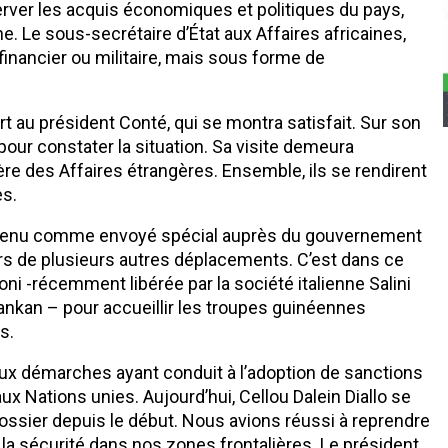
server les acquis économiques et politiques du pays,
e. Le sous-secrétaire d’État aux Affaires africaines,
financier ou militaire, mais sous forme de
ort au président Conté, qui se montra satisfait. Sur son
 pour constater la situation. Sa visite demeura
re des Affaires étrangères. Ensemble, ils se rendirent
es.
intenu comme envoyé spécial auprès du gouvernement
ors de plusieurs autres déplacements. C’est dans ce
oni -récemment libérée par la société italienne Salini
ankan – pour accueillir les troupes guinéennes
s.
 aux démarches ayant conduit à l’adoption de sanctions
x Nations unies. Aujourd’hui, Cellou Dalein Diallo se
e dossier depuis le début. Nous avions réussi à reprendre
nt la sécurité dans nos zones frontalières. Le président