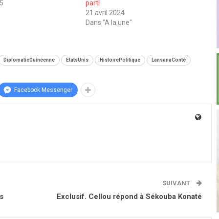
25
parti
21 avril 2024
Dans "A la une"
DiplomatieGuinéenne
EtatsUnis
HistoirePolitique
LansanaConté
Facebook Messenger
SUIVANT
s
Exclusif. Cellou répond à Sékouba Konaté