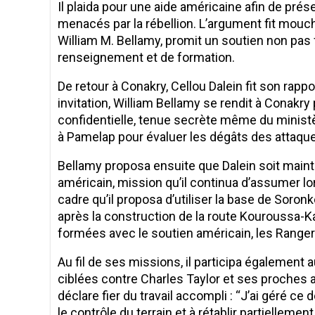
Il plaida pour une aide américaine afin de pré
menacés par la rébellion. L’argument fit mouch
William M. Bellamy, promit un soutien non pas 
renseignement et de formation.
De retour à Conakry, Cellou Dalein fit son rapp
invitation, William Bellamy se rendit à Conakry
confidentielle, tenue secrète même du ministè
à Pamelap pour évaluer les dégâts des attaqu
Bellamy proposa ensuite que Dalein soit ma
américain, mission qu’il continua d’assumer l
cadre qu’il proposa d’utiliser la base de Soronk
après la construction de la route Kouroussa-K
formées avec le soutien américain, les Ranger
Au fil de ses missions, il participa également
ciblées contre Charles Taylor et ses proches au
déclare fier du travail accompli : ‘‘J’ai géré c
le contrôle du terrain et à rétablir partielleme