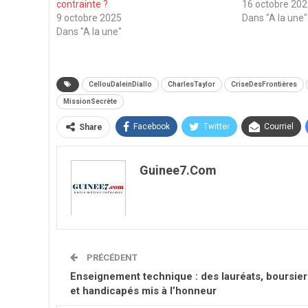
contrainte ?
16 octobre 20
9 octobre 2025
Dans "A la une"
Dans "A la une"
CellouDaleinDiallo
CharlesTaylor
CriseDesFrontières
MissionSecrète
Facebook
Twitter
Courriel
Share
Guinee7.com
PRÉCÉDENT
Enseignement technique : des lauréats, boursier
et handicapés mis à l’honneur