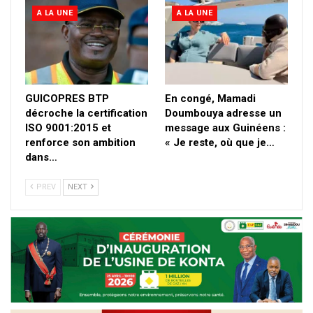
A LA UNE
A LA UNE
GUICOPRES BTP
En congé, Mamadi
décroche la certification
Doumbouya adresse un
ISO 9001:2015 et
message aux Guinéens :
renforce son ambition
« Je reste, où que je…
dans…
PREV
NEXT