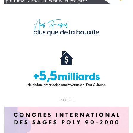
- Publicité -