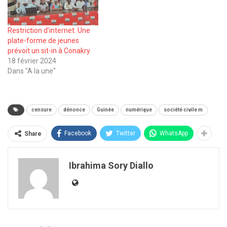
Restriction d’internet. Une
plate-forme de jeunes
prévoit un sit-in à Conakry
18 février 2024
Dans "A la une"
censure
dénonce
Guinée
numérique
société civile m
Facebook
Twitter
WhatsApp
Share
Ibrahima Sory Diallo