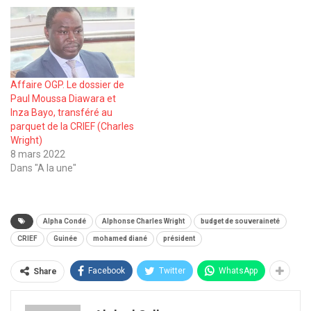
Affaire OGP. Le dossier de
Paul Moussa Diawara et
Inza Bayo, transféré au
parquet de la CRIEF (Charles
Wright)
8 mars 2022
Dans "A la une"
Alpha Condé
Alphonse Charles Wright
budget de souveraineté
CRIEF
Guinée
mohamed diané
président
Facebook
Twitter
WhatsApp
Share