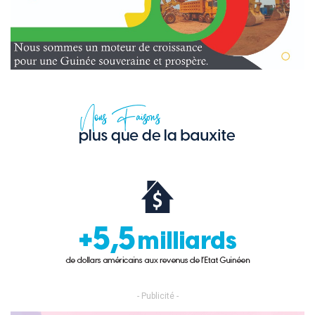
- Publicité -