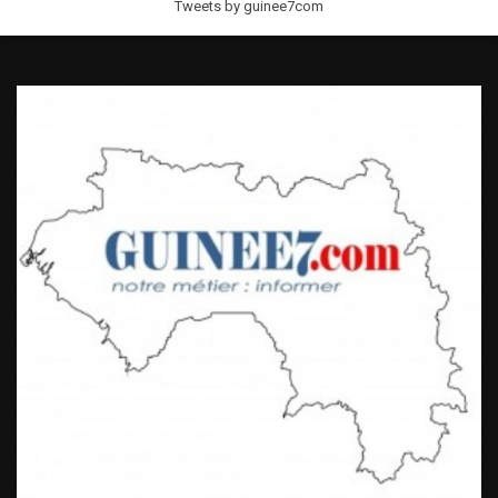
Tweets by guinee7com