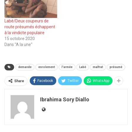
Labé/Deux coupeurs de
route présumés échappent
à la vindicte populaire
15 octobre 2020
Dans "A la une"
demande
enrolement
l'armée
Labé
malfrat
présumé
Facebook
Twitter
WhatsApp
Share
Ibrahima Sory Diallo