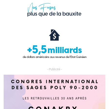
- Publicité -