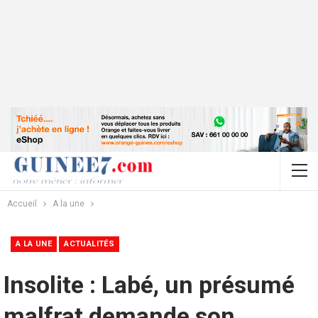
Accueil
A la une
A LA UNE
ACTUALITÉS
Insolite : Labé, un présumé
malfrat demande son