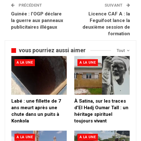
PRÉCÉDENT
SUIVANT
Guinée : l’OGP déclare
Licence CAF A : la
la guerre aux panneaux
Feguifoot lance la
publicitaires illégaux
deuxième session de
formation
vous pourriez aussi aimer
Tout
A LA UNE
A LA UNE
Labé : une fillette de 7
À Satina, sur les traces
ans meurt après une
d’El Hadj Oumar Tall : un
chute dans un puits à
héritage spirituel
Konkola
toujours vivant
A LA UNE
A LA UNE