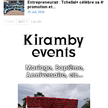
Entrepreneuriat : Tchellal+ célèbre sa 4ᵉ
promotion et…
25 Juil, 2026
PREV
NEXT
1 De 451