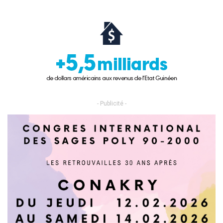
- Publicité -