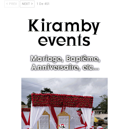
PREV
NEXT
1 De 451