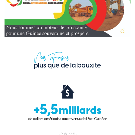
- Publicité -