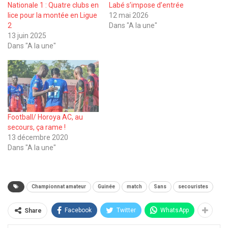
Nationale 1 : Quatre clubs en
Labé s’impose d’entrée
lice pour la montée en Ligue
12 mai 2026
2
Dans "A la une"
13 juin 2025
Dans "A la une"
Football/ Horoya AC, au
secours, ça rame !
13 décembre 2020
Dans "A la une"
Championnat amateur
Guinée
match
Sans
secouristes
Facebook
Twitter
WhatsApp
Share