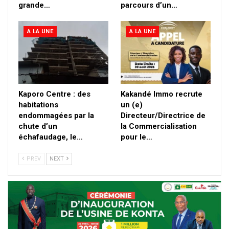
grande…
parcours d’un…
A LA UNE
A LA UNE
Kaporo Centre : des
Kakandé Immo recrute
habitations
un (e)
endommagées par la
Directeur/Directrice de
chute d’un
la Commercialisation
échafaudage, le…
pour le…
PREV
NEXT