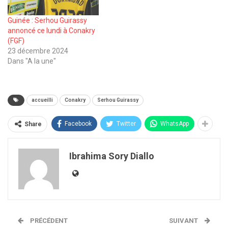
Guinée : Serhou Guirassy
annoncé ce lundi à Conakry
(FGF)
23 décembre 2024
Dans "A la une"
accueilli
Conakry
Serhou Guirassy
Facebook
Twitter
WhatsApp
Share
Ibrahima Sory Diallo
PRÉCÉDENT
SUIVANT