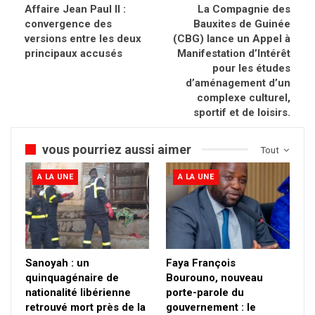
Affaire Jean Paul ll :
La Compagnie des
convergence des
Bauxites de Guinée
versions entre les deux
(CBG) lance un Appel à
principaux accusés
Manifestation d’Intérêt
pour les études
d’aménagement d’un
complexe culturel,
sportif et de loisirs.
vous pourriez aussi aimer
Tout
A LA UNE
A LA UNE
Sanoyah : un
Faya François
quinquagénaire de
Bourouno, nouveau
nationalité libérienne
porte-parole du
retrouvé mort près de la
gouvernement : le