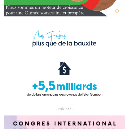
- Publicité -