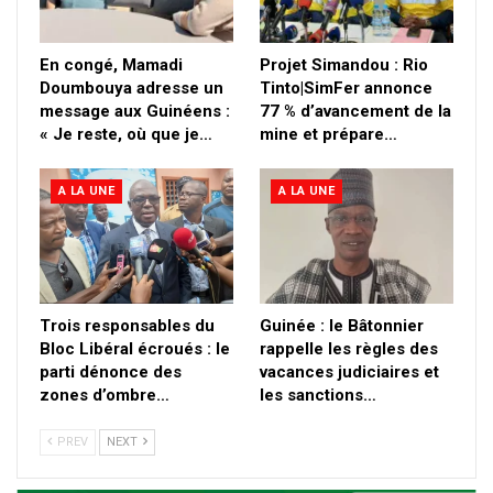
En congé, Mamadi
Projet Simandou : Rio
Doumbouya adresse un
Tinto|SimFer annonce
message aux Guinéens :
77 % d’avancement de la
« Je reste, où que je…
mine et prépare…
A LA UNE
A LA UNE
Trois responsables du
Guinée : le Bâtonnier
Bloc Libéral écroués : le
rappelle les règles des
parti dénonce des
vacances judiciaires et
zones d’ombre…
les sanctions…
PREV
NEXT