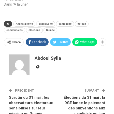
Dans "A la une"
Aminata Koné
badra Koné
campagne
coléah
communales
élections
Guinée
Facebook
Twitter
WhatsApp
Share
Abdoul Sylla
PRÉCÉDENT
SUIVANT
Scrutin du 31 mai : les
Élections du 31 mai : la
observateurs électoraux
DGE lance le paiement
sensibilisés sur leur
des subventions aux
mission en Guinée
candidats en lice