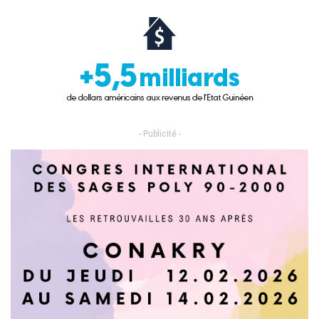
- Publicité -