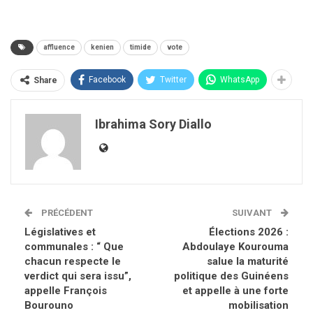
affluence
kenien
timide
vote
Facebook
Twitter
WhatsApp
Share
Ibrahima Sory Diallo
PRÉCÉDENT
SUIVANT
Législatives et
Élections 2026 :
communales : “ Que
Abdoulaye Kourouma
chacun respecte le
salue la maturité
verdict qui sera issu”,
politique des Guinéens
appelle François
et appelle à une forte
Bourouno
mobilisation