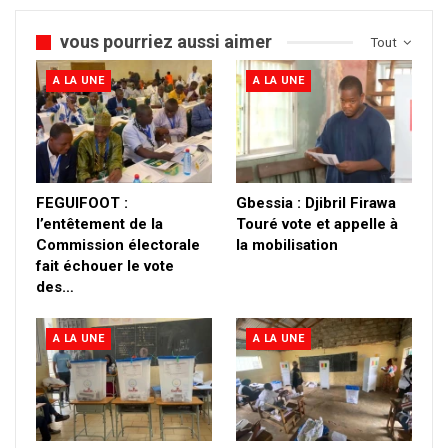
vous pourriez aussi aimer
Tout
A LA UNE
A LA UNE
FEGUIFOOT :
Gbessia : Djibril Firawa
l’entêtement de la
Touré vote et appelle à
Commission électorale
la mobilisation
fait échouer le vote
des…
A LA UNE
A LA UNE