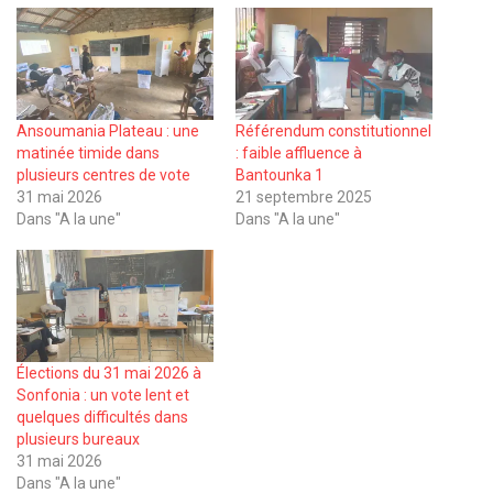
Ansoumania Plateau : une
Référendum constitutionnel
matinée timide dans
: faible affluence à
plusieurs centres de vote
Bantounka 1
31 mai 2026
21 septembre 2025
Dans "A la une"
Dans "A la une"
Élections du 31 mai 2026 à
Sonfonia : un vote lent et
quelques difficultés dans
plusieurs bureaux
31 mai 2026
Dans "A la une"