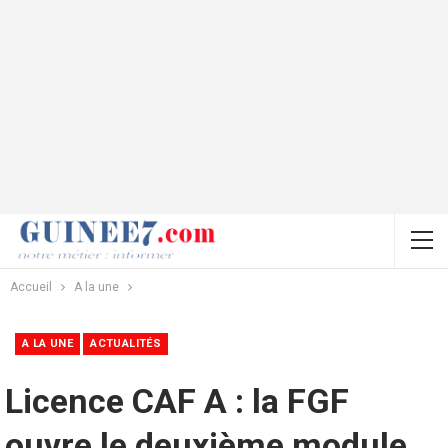
Accueil
A la une
A LA UNE
ACTUALITÉS
Licence CAF A : la FGF
ouvre le deuxième module