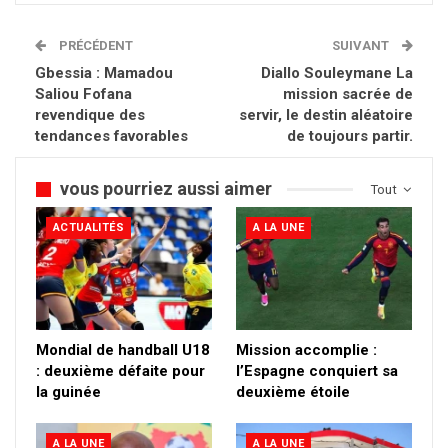
PRÉCÉDENT
SUIVANT
Gbessia : Mamadou
Diallo Souleymane La
Saliou Fofana
mission sacrée de
revendique des
servir, le destin aléatoire
tendances favorables
de toujours partir.
vous pourriez aussi aimer
Tout
ACTUALITÉS
A LA UNE
Mondial de handball U18
Mission accomplie :
: deuxième défaite pour
l’Espagne conquiert sa
la guinée
deuxième étoile
A LA UNE
A LA UNE