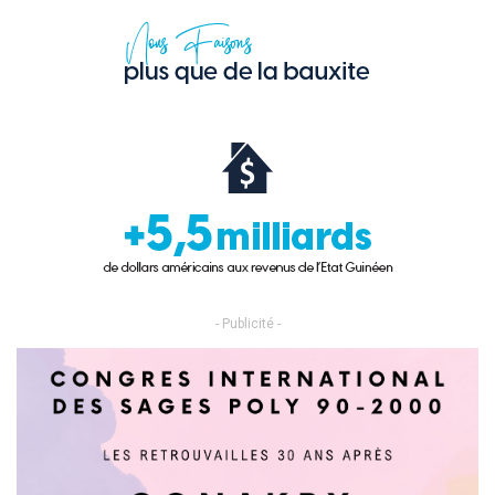
- Publicité -