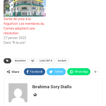
Sortie de crise à la
feguifoot. Les membres du
Comex adoptent une
résolution
27 janvier 2025
Dans "A la une"
deuxième
fgf
Liste CAF A
module
Facebook
Twitter
WhatsApp
Share
Ibrahima Sory Diallo