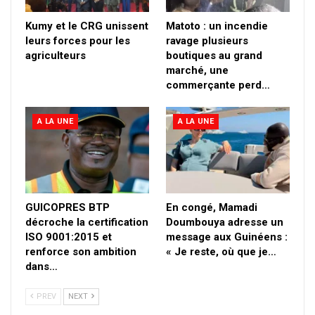
Kumy et le CRG unissent
Matoto : un incendie
leurs forces pour les
ravage plusieurs
agriculteurs
boutiques au grand
marché, une
commerçante perd…
A LA UNE
A LA UNE
GUICOPRES BTP
En congé, Mamadi
décroche la certification
Doumbouya adresse un
ISO 9001:2015 et
message aux Guinéens :
renforce son ambition
« Je reste, où que je…
dans…
PREV
NEXT