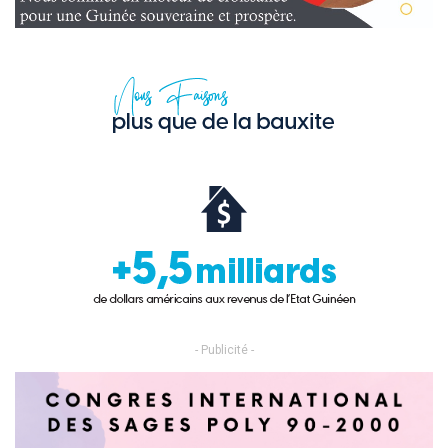
- Publicité -