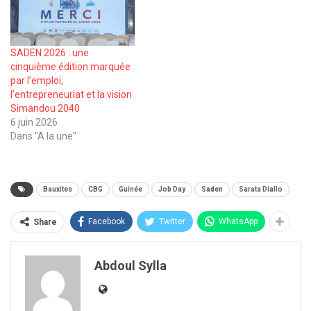
SADEN 2026 : une
cinquième édition marquée
par l’emploi,
l’entrepreneuriat et la vision
Simandou 2040
6 juin 2026
Dans "A la une"
Bauxites
CBG
Guinée
Job Day
Saden
Sarata Diallo
Facebook
Twitter
WhatsApp
Share
Abdoul Sylla