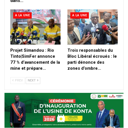
dans…
A LA UNE
A LA UNE
Projet Simandou : Rio
Trois responsables du
Tinto|SimFer annonce
Bloc Libéral écroués : le
77 % d’avancement de la
parti dénonce des
mine et prépare…
zones d’ombre…
PREV
NEXT