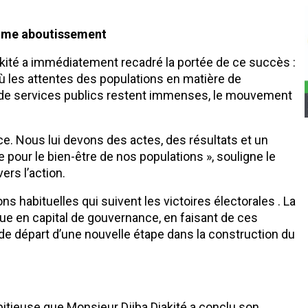
omme aboutissement
akité a immédiatement recadré la portée de ce succès :
ù les attentes des populations en matière de
t de services publics restent immenses, le mouvement
e. Nous lui devons des actes, des résultats et un
 pour le bien-être de nos populations », souligne le
rs l’action.
s habituelles qui suivent les victoires électorales . La
que en capital de gouvernance, en faisant de ces
t de départ d’une nouvelle étape dans la construction du
bitieuse que Monsieur Djiba Diakité a conclu son