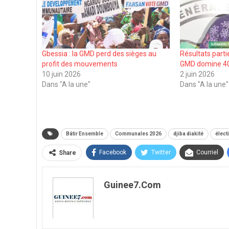
Gbessia : la GMD perd des sièges au
Résultats partie
profit des mouvements
GMD domine 40 
10 juin 2026
2 juin 2026
Dans "A la une"
Dans "A la une"
Bâtir Ensemble
Communales 2026
djiba diakité
élect
Facebook
Twitter
Courriel
Share
Guinee7.com