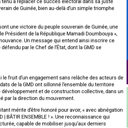
a tenu à replacer ce succès électoral dans sa juste
verain de Guinée, bien au-delà d’un simple triomphe
sont une victoire du peuple souverain de Guinée, une
ce le Président de la République Mamadi Doumbouya »,
la mouvance. Un message qui entend ainsi inscrire ce
é défendu par le Chef de l’État, dont la GMD se
ussi le fruit d’un engagement sans relâche des acteurs de
idats de la GMD ont sillonné l’ensemble du territoire
 développement et de construction collective, dans un
lué par la direction du mouvement.
litant mérite d’être honoré pour avoir, « avec abnégation
GMD | BÂTIR ENSEMBLE ! ». Une reconnaissance qui
ucturée, capable de mobiliser jusqu’aux derniers