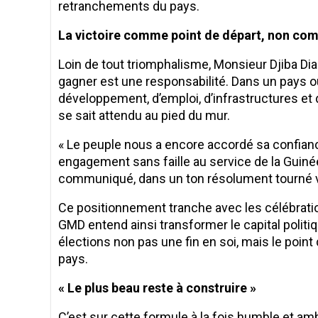
retranchements du pays.
La victoire comme point de départ, non c
Loin de tout triomphalisme, Monsieur Djiba Di
gagner est une responsabilité. Dans un pays o
développement, d’emploi, d’infrastructures e
se sait attendu au pied du mur.
« Le peuple nous a encore accordé sa confianc
engagement sans faille au service de la Guinée
communiqué, dans un ton résolument tourné ve
Ce positionnement tranche avec les célébration
GMD entend ainsi transformer le capital politi
élections non pas une fin en soi, mais le poin
pays.
« Le plus beau reste à construire »
C’est sur cette formule à la fois humble et am