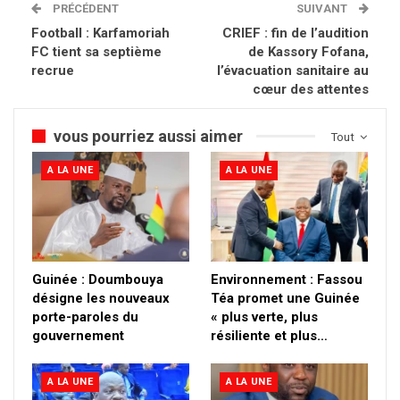
PRÉCÉDENT
SUIVANT
Football : Karfamoriah
CRIEF : fin de l’audition
FC tient sa septième
de Kassory Fofana,
recrue
l’évacuation sanitaire au
cœur des attentes
vous pourriez aussi aimer
Tout
A LA UNE
A LA UNE
Guinée : Doumbouya
Environnement : Fassou
désigne les nouveaux
Téa promet une Guinée
porte-paroles du
« plus verte, plus
gouvernement
résiliente et plus…
A LA UNE
A LA UNE