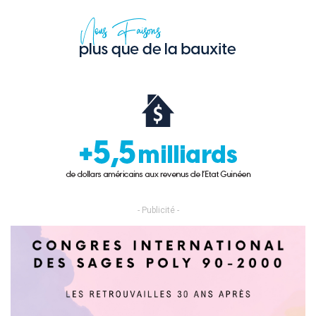
- Publicité -