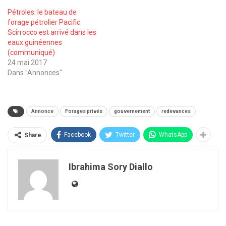
Pétroles: le bateau de
forage pétrolier Pacific
Scirrocco est arrivé dans les
eaux guinéennes
(communiqué)
24 mai 2017
Dans "Annonces"
Annonce
Forages privés
gouvernement
redevances
Facebook
Twitter
WhatsApp
Share
Ibrahima Sory Diallo