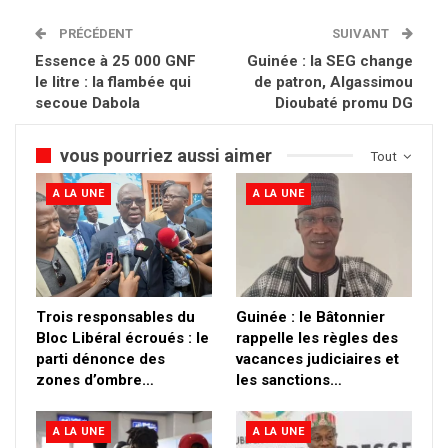
PRÉCÉDENT
SUIVANT
Essence à 25 000 GNF
Guinée : la SEG change
le litre : la flambée qui
de patron, Algassimou
secoue Dabola
Dioubaté promu DG
vous pourriez aussi aimer
Tout
A LA UNE
A LA UNE
Trois responsables du
Guinée : le Bâtonnier
Bloc Libéral écroués : le
rappelle les règles des
parti dénonce des
vacances judiciaires et
zones d’ombre…
les sanctions…
A LA UNE
A LA UNE