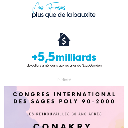
- Publicité -