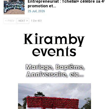
Entrepreneuriat : Tchellal+ célèbre sa 4ᵉ
promotion et…
25 Juil, 2026
PREV
NEXT
1 De 451