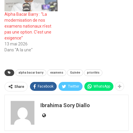
Alpha Bacar Barry : “La
modernisation de nos
examens nationaux n’est
pas une option. C’est une
exigence”
13 mai 2026
Dans "A la une"
alpha bacar barry
examens
Guinée
priorités
Facebook
Twitter
WhatsApp
Share
Ibrahima Sory Diallo