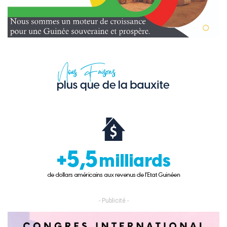
- Publicité -