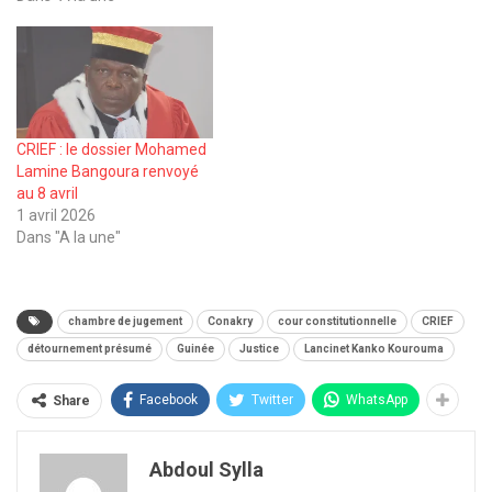
CRIEF : le dossier Mohamed
Lamine Bangoura renvoyé
au 8 avril
1 avril 2026
Dans "A la une"
chambre de jugement
Conakry
cour constitutionnelle
CRIEF
détournement présumé
Guinée
Justice
Lancinet Kanko Kourouma
Facebook
Twitter
WhatsApp
Share
Abdoul Sylla