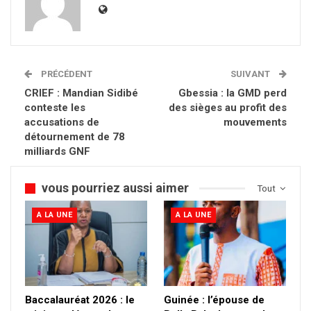
PRÉCÉDENT
SUIVANT
CRIEF : Mandian Sidibé
Gbessia : la GMD perd
conteste les
des sièges au profit des
accusations de
mouvements
détournement de 78
milliards GNF
vous pourriez aussi aimer
Tout
A LA UNE
A LA UNE
Baccalauréat 2026 : le
Guinée : l’épouse de