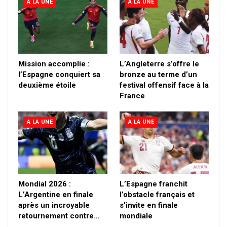
A LA UNE
A LA UNE
Mission accomplie :
L’Angleterre s’offre le
l’Espagne conquiert sa
bronze au terme d’un
deuxième étoile
festival offensif face à la
France
A LA UNE
A LA UNE
Mondial 2026 :
L’Espagne franchit
L’Argentine en finale
l’obstacle français et
après un incroyable
s’invite en finale
retournement contre…
mondiale