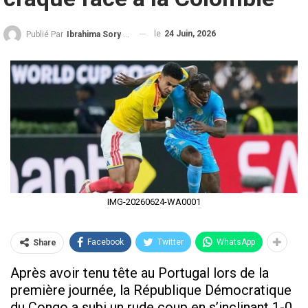
le
24 Juin, 2026
Publié Par
Ibrahima Sory Diallo
IMG-20260624-WA0001
Facebook
Twitter
WhatsApp
Share
Après avoir tenu tête au Portugal lors de la
première journée, la République Démocratique
du Congo a subi un rude coup en s’inclinant 1-0