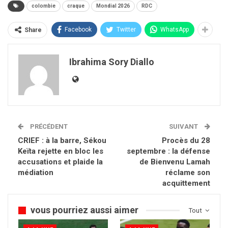
colombie
craque
Mondial 2026
RDC
Facebook
Twitter
WhatsApp
Share
Ibrahima Sory Diallo
PRÉCÉDENT
SUIVANT
CRIEF : à la barre, Sékou
Procès du 28
Keïta rejette en bloc les
septembre : la défense
accusations et plaide la
de Bienvenu Lamah
médiation
réclame son
acquittement
vous pourriez aussi aimer
Tout