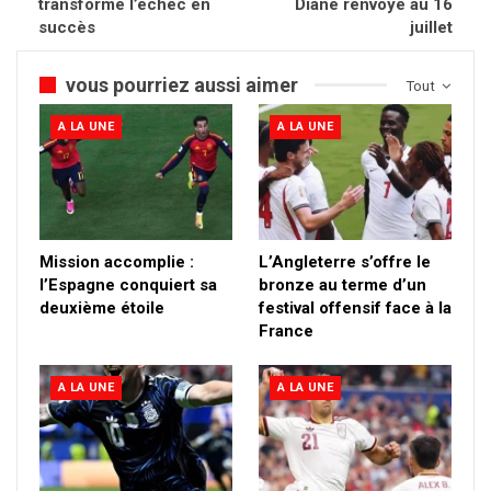
transforme l’échec en
Diané renvoyé au 16
succès
juillet
vous pourriez aussi aimer
Tout
A LA UNE
A LA UNE
Mission accomplie :
L’Angleterre s’offre le
l’Espagne conquiert sa
bronze au terme d’un
deuxième étoile
festival offensif face à la
France
A LA UNE
A LA UNE