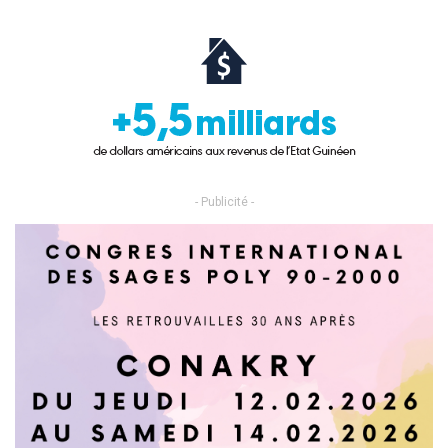
- Publicité -