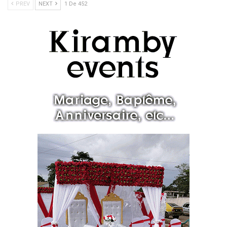
PREV
NEXT
1 De 452