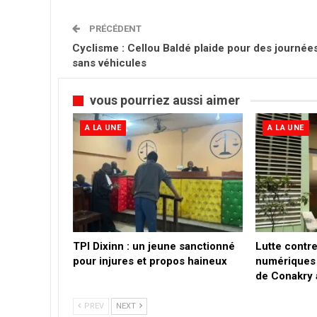
PRÉCÉDENT
Cyclisme : Cellou Baldé plaide pour des journée
sans véhicules
vous pourriez aussi aimer
A LA UNE
A LA UNE
TPI Dixinn : un jeune sanctionné
Lutte contre
pour injures et propos haineux
numériques 
de Conakry
PREV
NEXT