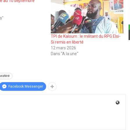
é au 10 septembre
s"
TPI de Kaloum : le militant du RPG Elsi-
Si remis en liberté
12 mars 2026
Dans "A la une"
ansféré
Facebook Messenger