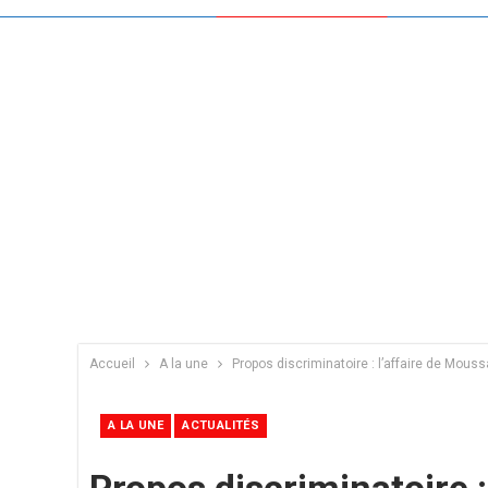
Accueil
A la une
Propos discriminatoire : l’affaire de Mous
A LA UNE
ACTUALITÉS