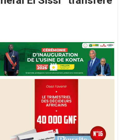
éral El Sissi” transféré