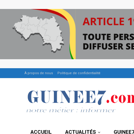
À propos de nous
Politique de confidentialité
ACCUEIL
ACTUALITÉS
GUINEE