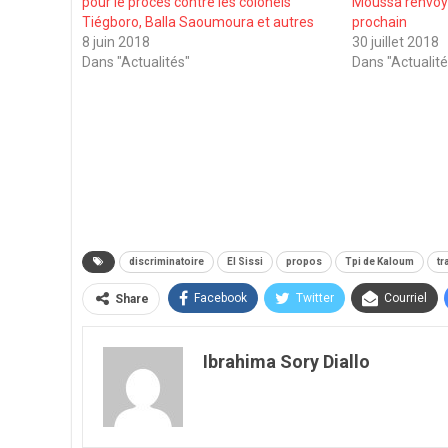
pour le procès contre les colonels
Moussa renvoy
Tiégboro, Balla Saoumoura et autres
prochain
8 juin 2018
30 juillet 2018
Dans "Actualités"
Dans "Actualité
discriminatoire
El Sissi
propos
Tpi de Kaloum
tr
Facebook
Twitter
Courriel
Share
Ibrahima Sory Diallo