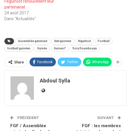
Feguifoot renouvellent leur
partenariat
24 août 2017
Dans "Actualités"
Assemblée générale
état guinéen
féguifoot
Football
football guinéen
Guinée
Guinee7
Sory Doumbouya
Facebook
Twitter
WhatsApp
Share
Abdoul Sylla
PRÉCÉDENT
SUIVANT
FGF / Assemblée
FGF : les membres