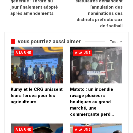
générale : l’ordre du
statutaires demandent
jour finalement adopté
l’annulation des
après amendements
nominations des
districts préfectoraux
de football
vous pourriez aussi aimer
Tout
A LA UNE
A LA UNE
Kumy et le CRG unissent
Matoto : un incendie
leurs forces pour les
ravage plusieurs
agriculteurs
boutiques au grand
marché, une
commerçante perd…
A LA UNE
A LA UNE