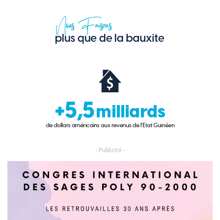
- Publicité -