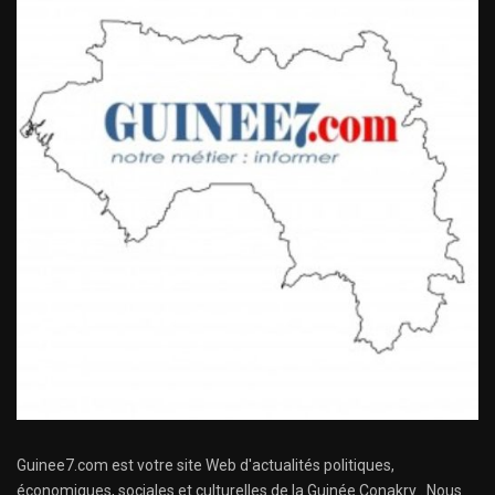
Guinee7.com est votre site Web d'actualités politiques,
économiques, sociales et culturelles de la Guinée Conakry . Nous