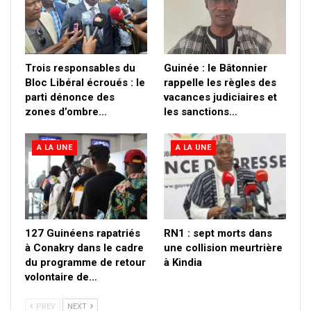
Trois responsables du
Guinée : le Bâtonnier
Bloc Libéral écroués : le
rappelle les règles des
parti dénonce des
vacances judiciaires et
zones d’ombre…
les sanctions…
A LA UNE
A LA UNE
127 Guinéens rapatriés
RN1 : sept morts dans
à Conakry dans le cadre
une collision meurtrière
du programme de retour
à Kindia
volontaire de…
PREV
NEXT