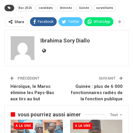
Bac 2026
candidats
éliminés
Guinée
surveillants
Facebook
Twitter
WhatsApp
Share
Ibrahima Sory Diallo
PRÉCÉDENT
SUIVANT
Héroïque, le Maroc
Guinée : plus de 6 000
élimine les Pays-Bas
fonctionnaires radiés de
aux tirs au but
la fonction publique
vous pourriez aussi aimer
Tout
A LA UNE
A LA UNE