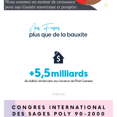
- Publicité -