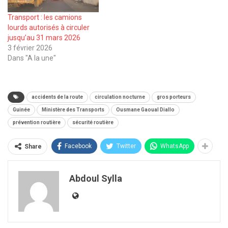
Transport : les camions
lourds autorisés à circuler
jusqu’au 31 mars 2026
3 février 2026
Dans "A la une"
accidents de la route
circulation nocturne
gros porteurs
Guinée
Ministère des Transports
Ousmane Gaoual Diallo
prévention routière
sécurité routière
Facebook
Twitter
WhatsApp
Share
Abdoul Sylla