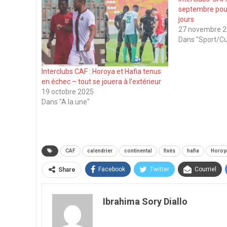
septembre pour 
jours
27 novembre 
Dans "Sport/Cu
Interclubs CAF : Horoya et Hafia tenus
en échec – tout se jouera à l’extérieur
19 octobre 2025
Dans "A la une"
CAF
calendrier
continental
fixés
hafia
Horoy
Facebook
Twitter
Courriel
Share
Ibrahima Sory Diallo