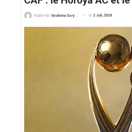
CAF : le Horoya AC et le
le
2 Juil, 2026
Publié Par
Ibrahima Sory Diallo