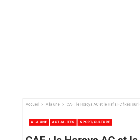
Accueil
A la une
CAF : le Horoya AC et le Hafia FC fixés sur 
A LA UNE
ACTUALITÉS
SPORT/CULTURE