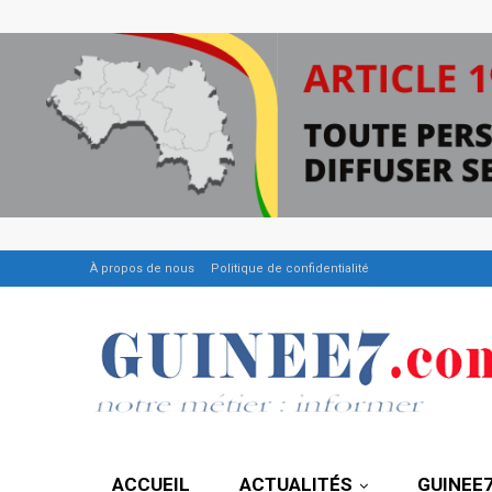
À propos de nous
Politique de confidentialité
ACCUEIL
ACTUALITÉS
GUINEE