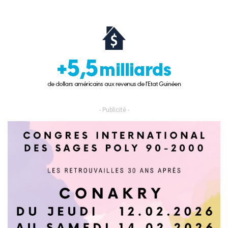
- Publicité -