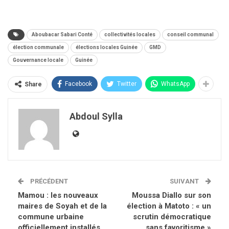
Aboubacar Sabari Conté
collectivités locales
conseil communal
élection communale
élections locales Guinée
GMD
Gouvernance locale
Guinée
Facebook
Twitter
WhatsApp
Share
Abdoul Sylla
PRÉCÉDENT
SUIVANT
Mamou : les nouveaux
Moussa Diallo sur son
maires de Soyah et de la
élection à Matoto : « un
commune urbaine
scrutin démocratique
officiellement installés
sans favoritisme »