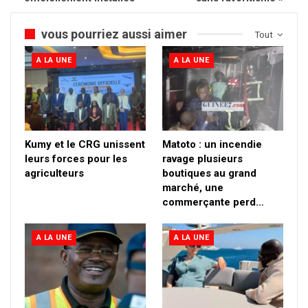
vous pourriez aussi aimer
Tout
A LA UNE
A LA UNE
Kumy et le CRG unissent
Matoto : un incendie
leurs forces pour les
ravage plusieurs
agriculteurs
boutiques au grand
marché, une
commerçante perd…
A LA UNE
A LA UNE