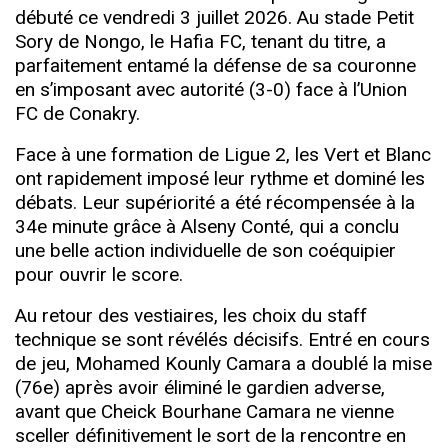
débuté ce vendredi 3 juillet 2026. Au stade Petit
Sory de Nongo, le Hafia FC, tenant du titre, a
parfaitement entamé la défense de sa couronne
en s’imposant avec autorité (3-0) face à l’Unio
n
FC
de
Conakry.
Face à
une formation de Ligue
2,
les Vert et Blanc
ont rapidement imposé leur rythme et dominé l
es
débats. Leur s
upériorité a été récompensée à la
34e minute grâce à Alseny Conté, qui a conclu
une belle action individuelle de son coéquipier
pour ouvrir le score.
Au retour des vestiaires, les choix du staff
technique se sont révélés décisifs. Entré en cours
de jeu, Mohamed Kounly Camara a doublé la mise
(76e) après avoir éliminé le gardien adverse,
avant que Cheick B
ourhane Camara ne vienne
s
celler définitivement le sort de la rencontre en