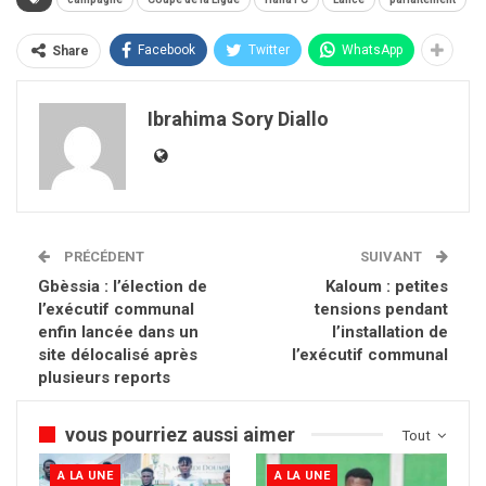
Facebook
Twitter
WhatsApp
Share
Ibrahima Sory Diallo
PRÉCÉDENT
SUIVANT
Gbèssia : l’élection de
Kaloum : petites
l’exécutif communal
tensions pendant
enfin lancée dans un
l’installation de
site délocalisé après
l’exécutif communal
plusieurs reports
vous pourriez aussi aimer
Tout
A LA UNE
A LA UNE