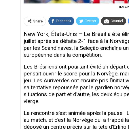
IMG-
Facebook
Twitter
Courriel
Share
New York, États-Unis – Le Brésil a été é
l
juillet après sa défaite 2-1 face à la Norvè
par les Scandinaves, la Seleção enchaîne un
européenne dans la compétition.
Les Brésiliens ont pourtant évité un départ 
pensait ouvrir le score pour la Norvège, ma
jeu. Les Auriverdes ont ensuite pris l’initia
sa tentative repoussée par le gardien norvé
situations de part et d’autre, les deux équip
vierge.
La rencontre s’est animée après la pause.
au match, et c’est la Norvège qui a frappé 
déposé un centre précis sur la tête d’Erling