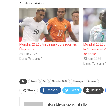
Articles similaires
Mondial 2026 : Fin de parcours pour les
Mondial 2026 : 
Éléphants
la Norvège et s
30 juin 2026
de finale
Dans "A la une"
23 juin 2026
Dans "A la une"
Brésil
fait
Mondial 2026
Norvège
tomber
Facebook
Twitter
Courriel
Share
Ibrahima Sory Diallo