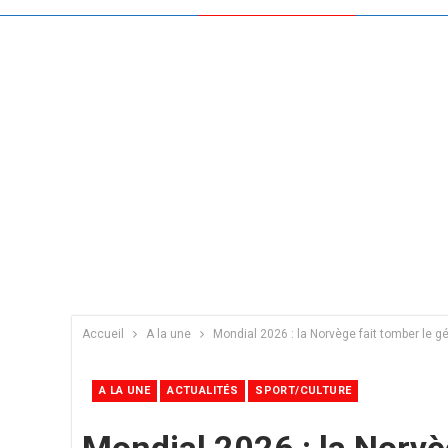
Accueil
A la une
Mondial 2026 : la Norvège fait tomber le gé
A LA UNE
ACTUALITÉS
SPORT/CULTURE