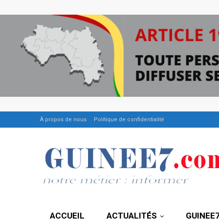
À propos de nous
Politique de confidentialité
ACCUEIL
ACTUALITÉS
GUINEE