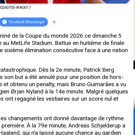
20260705-WA0017
Facebook Messenger
iminé de la Coupe du monde 2026 ce dimanche 5
ge au MetLife Stadium. Battue en huitième de finale
e sixième élimination consécutive face à une nation
catastrophique. Dès la 2e minute, Patrick Berg
is son but a été annulé pour une position de hors-
tive et obtenu un penalty, mais Bruno Guimarães a vu
gien Ørjan Nyland à la 14e minute. Malgré quelques
es ont regagné les vestiaires sur un score nul et
 Les changements ont donné davantage de rythme
la première. À la 79e minute, Andreas Schjelderup a
 Haaland, qui n’a laissé aucune chance au gardien