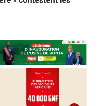
fé » contestent les
al.