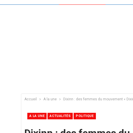
Accueil
A la une
Dixinn : des femmes du mouvement « Dixinn
A LA UNE
ACTUALITÉS
POLITIQUE