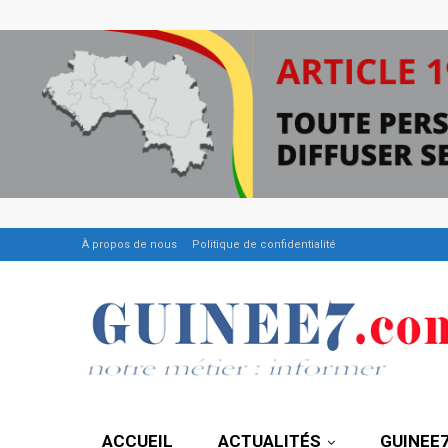
À propos de nous
Politique de confidentialité
ACCUEIL
ACTUALITÉS
GUINEE