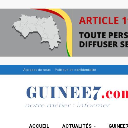
À propos de nous
Politique de confidentialité
ACCUEIL
ACTUALITÉS
GUINEE