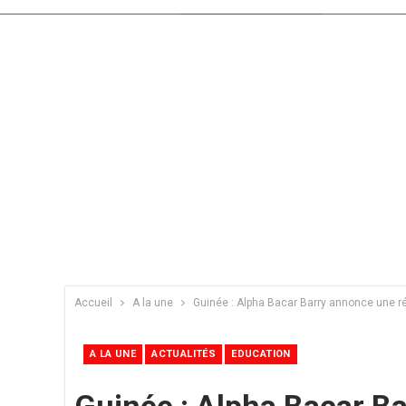
Accueil
A la une
Guinée : Alpha Bacar Barry annonce une 
A LA UNE
ACTUALITÉS
EDUCATION