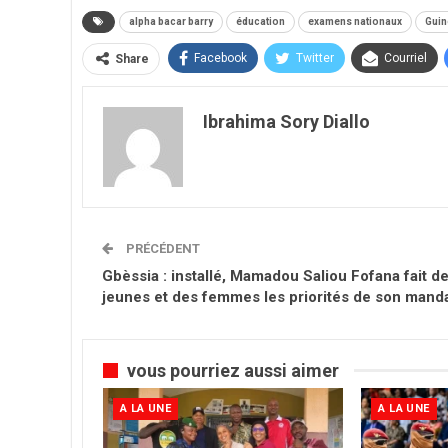
alpha bacar barry
éducation
examens nationaux
Guin
Facebook
Twitter
Courriel
Share
Ibrahima Sory Diallo
PRÉCÉDENT
Gbèssia : installé, Mamadou Saliou Fofana fait d
jeunes et des femmes les priorités de son mand
vous pourriez aussi aimer
A LA UNE
A LA UNE