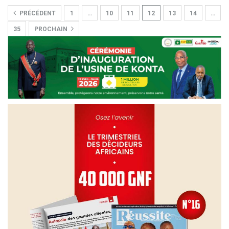
PRÉCÉDENT
1
…
10
11
12
13
14
…
35
PROCHAIN