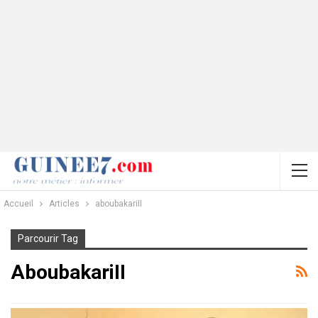
Accueil
Articles
aboubakariII
Parcourir Tag
AboubakariII