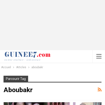
Accueil
Articles
aboubakr
Parcourir Tag
Aboubakr