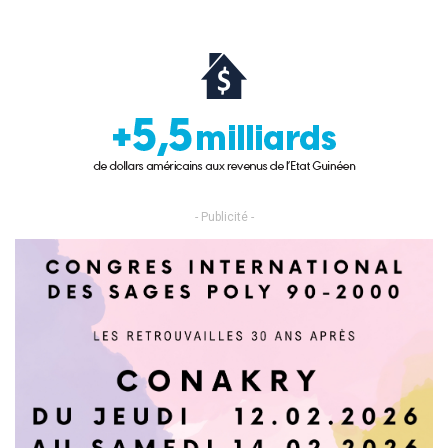
- Publicité -