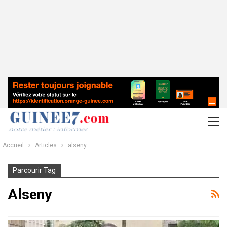
Accueil
Articles
alseny
Parcourir Tag
Alseny