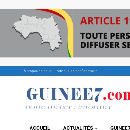
À propos de nous
Politique de confidentialité
ACCUEIL
ACTUALITÉS
GUINEE