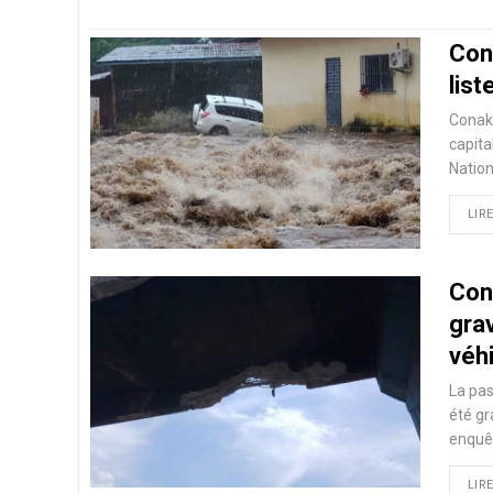
Con
list
Conakr
capita
Nation
LIRE
Cona
gra
véh
La pas
été g
enquêt
LIRE