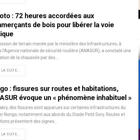
oto : 72 heures accordées aux
merçants de bois pour libérer la voie
lique
ssion de terrain menée par le ministère des Infrastructures, à
s l’Agence nationale de sécurité routière (ANASUR), a constaté une
tion de la chaussée par des…
 LA SUITE...
o : fissures sur routes et habitations,
NASUR évoque un « phénomène inhabituel »
kry, des fissures sont apparues sur certaines infrastructures du
er Nongo, notamment aux abords du Stade Petit Sory. Routes et
tions présentent des signes…
 LA SUITE...