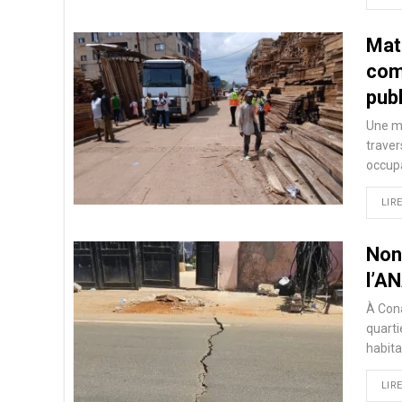
Mat
com
pub
Une mi
traver
occupa
LIRE
Nong
l’A
À Cona
quarti
habita
LIRE