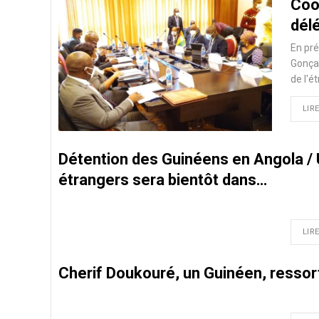
Coop
dél
En pré
Gonçal
de l'é
LIRE
Détention des Guinéens en Angola / 
étrangers sera bientôt dans…
LIRE
Cherif Doukouré, un Guinéen, ressor