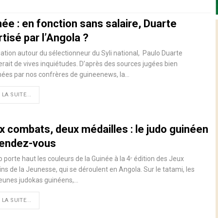
ée : en fonction sans salaire, Duarte
tisé par l’Angola ?
uation autour du sélectionneur du Syli national, Paulo Duarte
erait de vives inquiétudes. D’après des sources jugées bien
ées par nos confrères de guineenews, la…
 LA SUITE...
x combats, deux médailles : le judo guinéen
rendez-vous
o porte haut les couleurs de la Guinée à la 4ᵉ édition des Jeux
ins de la Jeunesse, qui se déroulent en Angola. Sur le tatami, les
jeunes judokas guinéens,…
 LA SUITE...