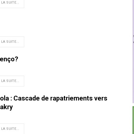
 LA SUITE...
 LA SUITE...
renço?
 LA SUITE...
ola : Cascade de rapatriements vers
akry
 LA SUITE...