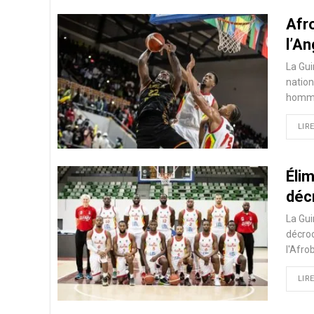
Afr
l’An
La Gui
nation
hommes
LIRE
Élim
déc
La Gui
décroc
l'Afro
LIRE