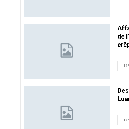
Aff
de l
crê
LIRE
Des
Lua
LIRE