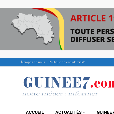
À propos de nous
Politique de confidentialité
ACCUEIL
ACTUALITÉS
GUINEE