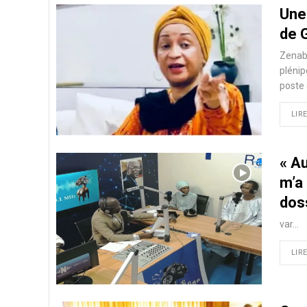
Une
de 
Zenab 
plénip
poste 
LIRE
« A
m’a
dos
var…
LIRE