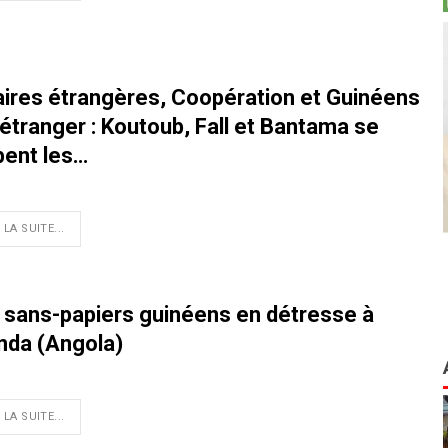
aires étrangères, Coopération et Guinéens
’étranger : Koutoub, Fall et Bantama se
pent les…
 LA SUITE...
 sans-papiers guinéens en détresse à
nda (Angola)
 LA SUITE...