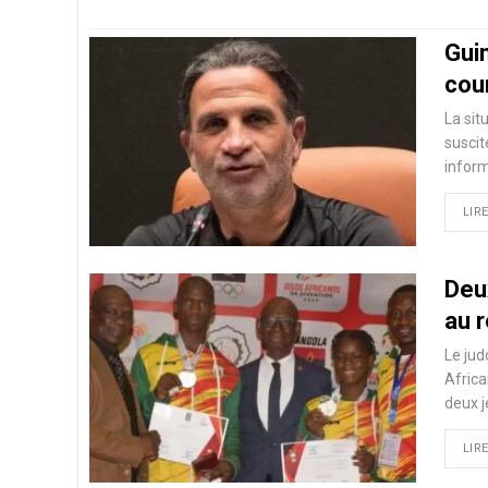
Guin
cour
La sit
suscit
inform
LIRE
Deu
au 
Le jud
Africa
deux 
LIRE