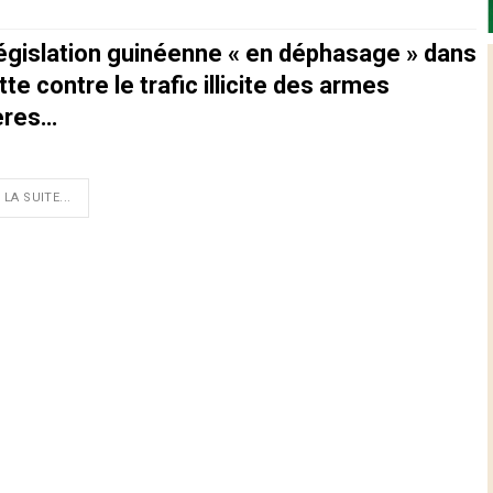
législation guinéenne « en déphasage » dans
utte contre le trafic illicite des armes
ères…
 LA SUITE...