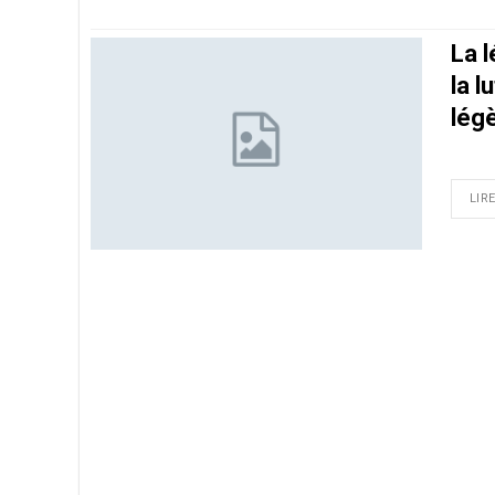
La 
la l
lég
LIRE