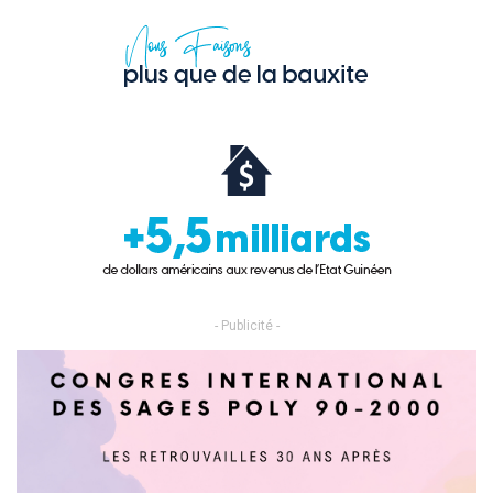
- Publicité -