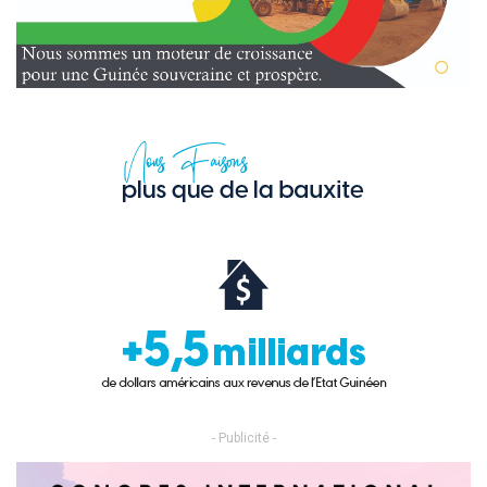
- Publicité -