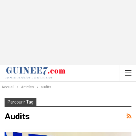
Accueil
Articles
audits
Parcourir Tag
Audits