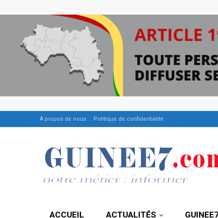
À propos de nous
Politique de confidentialité
ACCUEIL
ACTUALITÉS
GUINEE