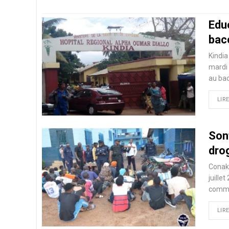
Educ
bacc
Kindia
mardi 
au bac
LIRE
Son
dro
Conakr
juille
commu
LIRE