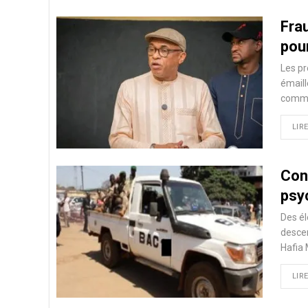
Fra
pou
Les pr
émaill
commun
LIRE
Cona
psy
Des él
descen
Hafia
LIRE