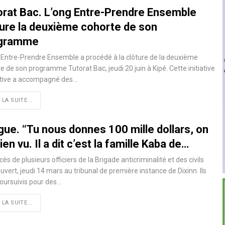
orat Bac. L’ong Entre-Prendre Ensemble
ture la deuxième cohorte de son
gramme
Entre-Prendre Ensemble a procédé à la clôture de la deuxième
e de son programme Tutorat Bac, jeudi 20 juin à Kipé. Cette initiative
tive a accompagné des…
 LA SUITE...
ue. ‘‘Tu nous donnes 100 mille dollars, on
rien vu. Il a dit c’est la famille Kaba de…
cès de plusieurs officiers de la Brigade anticriminalité et des civils
ouvert, jeudi 14 mars au tribunal de première instance de Dixinn. Ils
oursuivis pour des…
 LA SUITE...