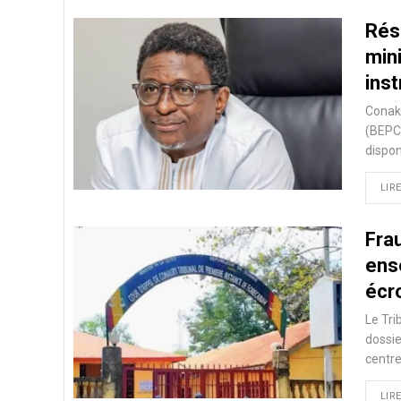
Rés
min
ins
Conakr
(BEPC)
dispon
LIRE
Fra
ens
écr
Le Tri
dossie
centr
LIRE