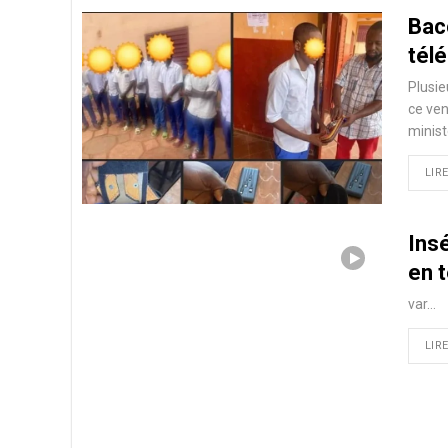
Bac
télé
Plusie
ce ven
minis
LIRE
Insé
en 
var
…
LIRE