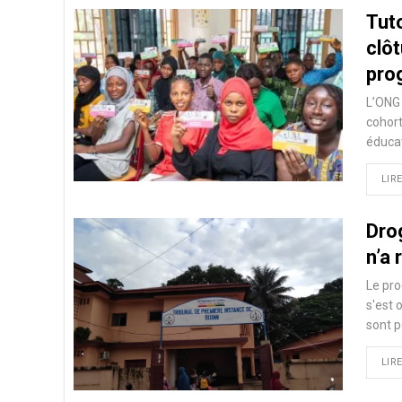
Tut
clô
pro
L’ONG 
cohort
éduca
LIRE
Drog
n’a 
Le pro
s'est 
sont p
LIRE