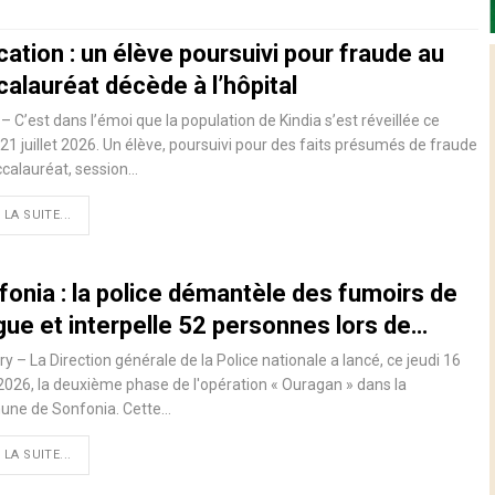
ation : un élève poursuivi pour fraude au
alauréat décède à l’hôpital
 – C’est dans l’émoi que la population de Kindia s’est réveillée ce
21 juillet 2026. Un élève, poursuivi pour des faits présumés de fraude
calauréat, session…
 LA SUITE...
fonia : la police démantèle des fumoirs de
gue et interpelle 52 personnes lors de…
y – La Direction générale de la Police nationale a lancé, ce jeudi 16
t 2026, la deuxième phase de l'opération « Ouragan » dans la
ne de Sonfonia. Cette…
 LA SUITE...