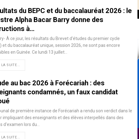
ultats du BEPC et du baccalauréat 2026 : le
istre Alpha Bacar Barry donne des
tructions à…
y- À ce jour, les résultats du Brevet d'études du premier cycle
 et du baccalauréat unique, session 2026, ne sont pas encore
ibles en Guinée. Ce lundi 13 juillet…
 LA SUITE...
ude au bac 2026 à Forécariah : des
eignants condamnés, un faux candidat
oué
bunal de première instance de Forécariah a rendu son verdict dans le
r impliquant des enseignants et des élèves interpellés dans des
es d'examen lors du…
 LA SUITE...