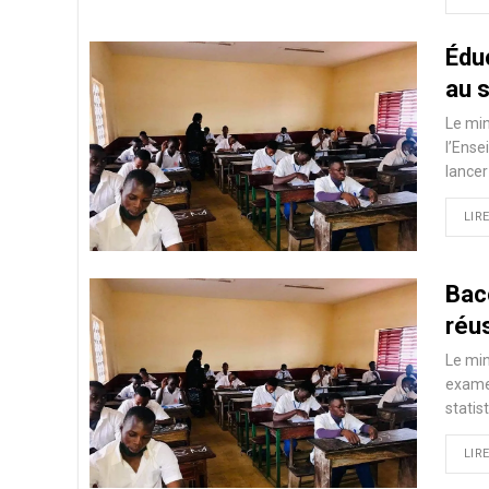
Éduc
au 
Le min
l’Ense
lancer
LIRE
Bac
réu
Le min
examen
statis
LIRE