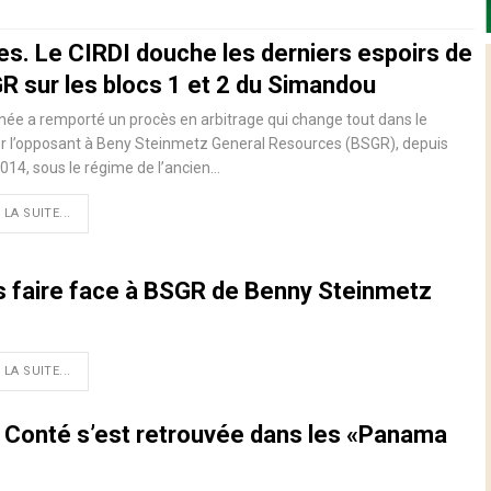
es. Le CIRDI douche les derniers espoirs de
R sur les blocs 1 et 2 du Simandou
née a remporté un procès en arbitrage qui change tout dans le
r l’opposant à Beny Steinmetz General Resources (BSGR), depuis
014, sous le régime de l’ancien…
 LA SUITE...
as faire face à BSGR de Benny Steinmetz
 LA SUITE...
 Conté s’est retrouvée dans les «Panama