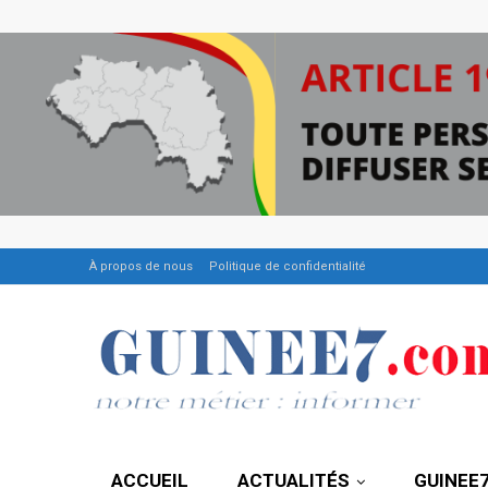
À propos de nous
Politique de confidentialité
ACCUEIL
ACTUALITÉS
GUINEE