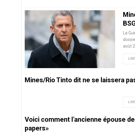
Min
BSG
La Gui
dossie
août 2
LIRE
Mines/Rio Tinto dit ne se laissera p
LIRE
Voici comment l’ancienne épouse de
papers»