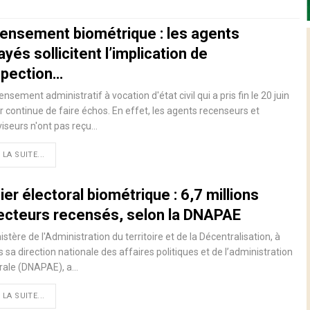
ensement biométrique : les agents
yés sollicitent l’implication de
nspection…
ensement administratif à vocation d'état civil qui a pris fin le 20 juin
r continue de faire échos. En effet, les agents recenseurs et
iseurs n'ont pas reçu…
 LA SUITE...
ier électoral biométrique : 6,7 millions
lecteurs recensés, selon la DNAPAE
istère de l'Administration du territoire et de la Décentralisation, à
s sa direction nationale des affaires politiques et de l’administration
rale (DNAPAE), a…
 LA SUITE...