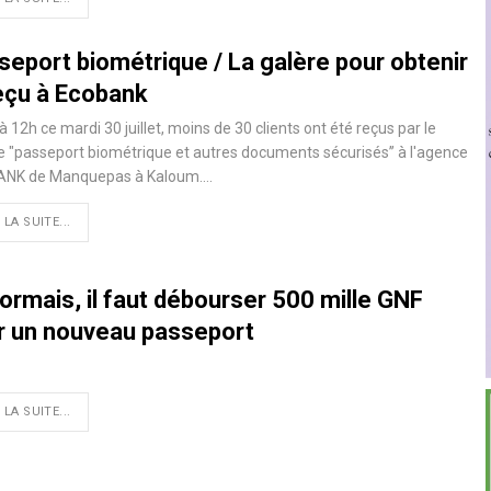
seport biométrique / La galère pour obtenir
reçu à Ecobank
à 12h ce mardi 30 juillet, moins de 30 clients ont été reçus par le
e "passeport biométrique et autres documents sécurisés’’ à l'agence
NK de Manquepas à Kaloum.
…
 LA SUITE...
ormais, il faut débourser 500 mille GNF
r un nouveau passeport
 LA SUITE...