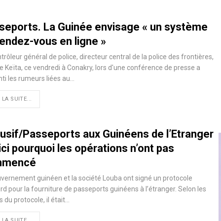
seports. La Guinée envisage « un système
rendez-vous en ligne »
trôleur général de police, directeur central de la police des frontières,
 Keïta, ce vendredi à Conakry, lors d'une conférence de presse a
i les rumeurs liées au…
 LA SUITE...
lusif/Passeports aux Guinéens de l’Etranger
ici pourquoi les opérations n’ont pas
mmencé
vernement guinéen et la société Louba ont signé un protocole
rd pour la fourniture de passeports guinéens à l’étranger. Selon les
 du protocole, il était
…
 LA SUITE...