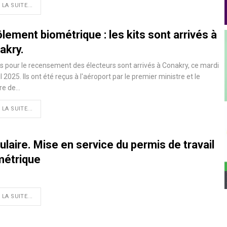
 LA SUITE...
lement biométrique : les kits sont arrivés à
akry.
ts pour le recensement des électeurs sont arrivés à Conakry, ce mardi
ril 2025. Ils ont été reçus à l'aéroport par le premier ministre et le
re de…
 LA SUITE...
ulaire. Mise en service du permis de travail
métrique
 LA SUITE...