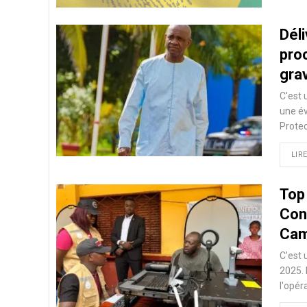
Déli
pro
gra
C'est 
une év
Protec
LIRE
Top
Con
Cam
C’est 
2025. 
l'opé