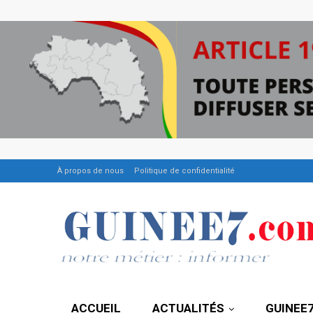
À propos de nous
Politique de confidentialité
ACCUEIL
ACTUALITÉS
GUINEE