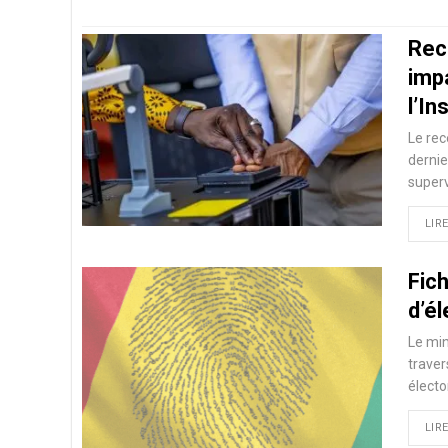
Rec
impa
l’I
Le rec
dernie
superv
LIRE
Fich
d’é
Le min
traver
électo
LIRE