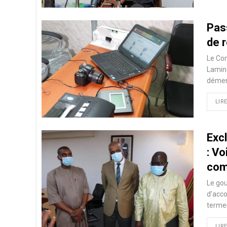
Pas
de 
Le Con
Lamine
dément
LIRE
Exc
: Vo
co
Le gou
d’acco
termes
LIRE