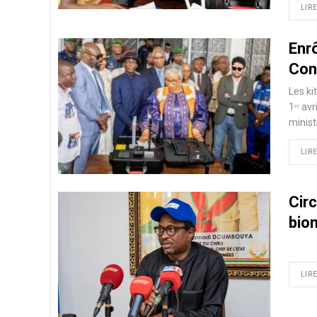
LIRE
Enrô
Con
Les ki
1ᵉʳ av
minist
LIRE
Circ
bio
LIRE