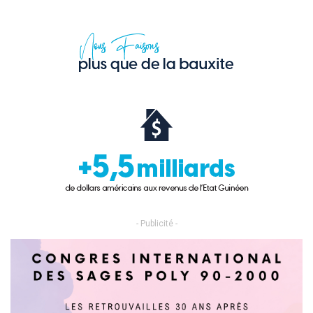
- Publicité -