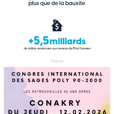
- Publicité -